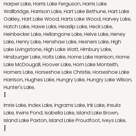
Harper Lake
,
Harris Lake Ferguson
,
Harris Lake
Wallbridge
,
Harrison Lake
,
Hart Lake Bethune
,
Hart Lake
Oakley
,
Hart Lake Wood
,
Harts Lake Wood
,
Harvey Lake
,
Hatch Lake
,
Hawe Lake
,
Heaslip Lake
,
Heck Lake
,
Heinbecker Lake
,
Hellangone Lake
,
Helve Lake
,
Heney
Lake
,
Henry Lake
,
Henshaw Lake
,
Hesners Lake
,
High
Lake Livingstone
,
High Lake Watt
,
Himbury Lake
,
Hinsburger Lake
,
Holts Lake
,
Home Lake Harrison
,
Home
Lake McDougall
,
Hoover Lake
,
Horn Lake Monteith
,
Horners Lake
,
Horseshoe Lake Christie
,
Horseshoe Lake
Harrison
,
Hughes Lake
,
Hungry Lake
,
Hungry Lake Wilson
,
Hunter's Lake
,
I
Imrie Lake
,
Index Lake
,
Ingrams Lake
,
Ink Lake
,
Insula
Lake
,
Irwins Pond
,
Isabella Lake
,
Island Lake Brown
,
Island Lake Paxton
,
Island Lake Proudfoot
,
Iveys Lake
,
J