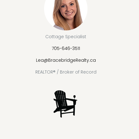
Cottage Specialist
705-646-3511
Lea@BracebridgeRealty.ca
REALTOR® / Broker of Record