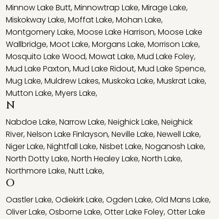
Minnow Lake Butt
,
Minnowtrap Lake
,
Mirage Lake
,
Miskokway Lake
,
Moffat Lake
,
Mohan Lake
,
Montgomery Lake
,
Moose Lake Harrison
,
Moose Lake
Wallbridge
,
Moot Lake
,
Morgans Lake
,
Morrison Lake
,
Mosquito Lake Wood
,
Mowat Lake
,
Mud Lake Foley
,
Mud Lake Paxton
,
Mud Lake Ridout
,
Mud Lake Spence
,
Mug Lake
,
Muldrew Lakes
,
Muskoka Lake
,
Muskrat Lake
,
Mutton Lake
,
Myers Lake
,
N
Nabdoe Lake
,
Narrow Lake
,
Neighick Lake
,
Neighick
River
,
Nelson Lake Finlayson
,
Neville Lake
,
Newell Lake
,
Niger Lake
,
Nightfall Lake
,
Nisbet Lake
,
Noganosh Lake
,
North Dotty Lake
,
North Healey Lake
,
North Lake
,
Northmore Lake
,
Nutt Lake
,
O
Oastler Lake
,
Odiekirk Lake
,
Ogden Lake
,
Old Mans Lake
,
Oliver Lake
,
Osborne Lake
,
Otter Lake Foley
,
Otter Lake