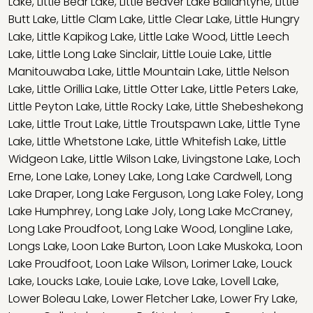
Lake
,
Little Bear Lake
,
Little Beaver Lake Ballantyne
,
Little
Butt Lake
,
Little Clam Lake
,
Little Clear Lake
,
Little Hungry
Lake
,
Little Kapikog Lake
,
Little Lake Wood
,
Little Leech
Lake
,
Little Long Lake Sinclair
,
Little Louie Lake
,
Little
Manitouwaba Lake
,
Little Mountain Lake
,
Little Nelson
Lake
,
Little Orillia Lake
,
Little Otter Lake
,
Little Peters Lake
,
Little Peyton Lake
,
Little Rocky Lake
,
Little Shebeshekong
Lake
,
Little Trout Lake
,
Little Troutspawn Lake
,
Little Tyne
Lake
,
Little Whetstone Lake
,
Little Whitefish Lake
,
Little
Widgeon Lake
,
Little Wilson Lake
,
Livingstone Lake
,
Loch
Erne
,
Lone Lake
,
Loney Lake
,
Long Lake Cardwell
,
Long
Lake Draper
,
Long Lake Ferguson
,
Long Lake Foley
,
Long
Lake Humphrey
,
Long Lake Joly
,
Long Lake McCraney
,
Long Lake Proudfoot
,
Long Lake Wood
,
Longline Lake
,
Longs Lake
,
Loon Lake Burton
,
Loon Lake Muskoka
,
Loon
Lake Proudfoot
,
Loon Lake Wilson
,
Lorimer Lake
,
Louck
Lake
,
Loucks Lake
,
Louie Lake
,
Love Lake
,
Lovell Lake
,
Lower Boleau Lake
,
Lower Fletcher Lake
,
Lower Fry Lake
,