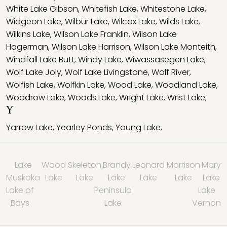
White Lake Gibson
,
Whitefish Lake
,
Whitestone Lake
,
Widgeon Lake
,
Wilbur Lake
,
Wilcox Lake
,
Wilds Lake
,
Wilkins Lake
,
Wilson Lake Franklin
,
Wilson Lake
Hagerman
,
Wilson Lake Harrison
,
Wilson Lake Monteith
,
Windfall Lake Butt
,
Windy Lake
,
Wiwassasegen Lake
,
Wolf Lake Joly
,
Wolf Lake Livingstone
,
Wolf River
,
Wolfish Lake
,
Wolfkin Lake
,
Wood Lake
,
Woodland Lake
,
Woodrow Lake
,
Woods Lake
,
Wright Lake
,
Wrist Lake
,
Y
Yarrow Lake
,
Yearley Ponds
,
Young Lake
,
Lake
Wood
Skeleton
Brandy
Leonard
Morrison
Mary
Muskoka
Lake
Lake
Lake
Lake
Lake
Lake
Lake of
Peninsula
Lake
Bays
Lake
Vernon