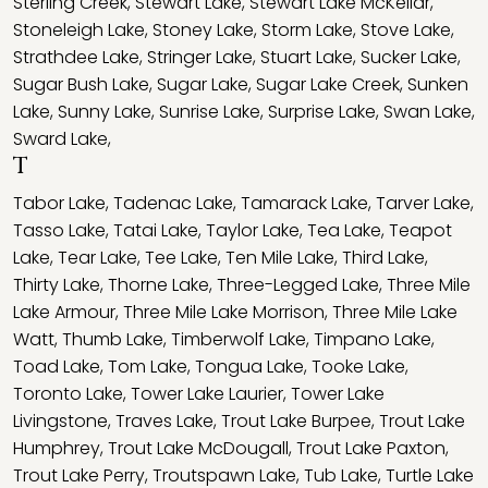
Sterling Creek
,
Stewart Lake
,
Stewart Lake McKellar
,
Stoneleigh Lake
,
Stoney Lake
,
Storm Lake
,
Stove Lake
,
Strathdee Lake
,
Stringer Lake
,
Stuart Lake
,
Sucker Lake
,
Sugar Bush Lake
,
Sugar Lake
,
Sugar Lake Creek
,
Sunken
Lake
,
Sunny Lake
,
Sunrise Lake
,
Surprise Lake
,
Swan Lake
,
Sward Lake
,
T
Tabor Lake
,
Tadenac Lake
,
Tamarack Lake
,
Tarver Lake
,
Tasso Lake
,
Tatai Lake
,
Taylor Lake
,
Tea Lake
,
Teapot
Lake
,
Tear Lake
,
Tee Lake
,
Ten Mile Lake
,
Third Lake
,
Thirty Lake
,
Thorne Lake
,
Three-Legged Lake
,
Three Mile
Lake Armour
,
Three Mile Lake Morrison
,
Three Mile Lake
Watt
,
Thumb Lake
,
Timberwolf Lake
,
Timpano Lake
,
Toad Lake
,
Tom Lake
,
Tongua Lake
,
Tooke Lake
,
Toronto Lake
,
Tower Lake Laurier
,
Tower Lake
Livingstone
,
Traves Lake
,
Trout Lake Burpee
,
Trout Lake
Humphrey
,
Trout Lake McDougall
,
Trout Lake Paxton
,
Trout Lake Perry
,
Troutspawn Lake
,
Tub Lake
,
Turtle Lake