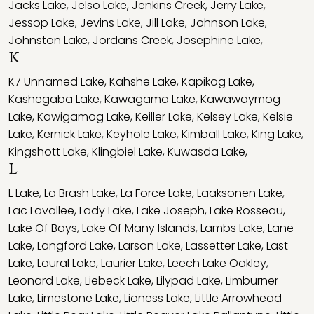
Jacks Lake
,
Jelso Lake
,
Jenkins Creek
,
Jerry Lake
,
Jessop Lake
,
Jevins Lake
,
Jill Lake
,
Johnson Lake
,
Johnston Lake
,
Jordans Creek
,
Josephine Lake
,
K
K7 Unnamed Lake
,
Kahshe Lake
,
Kapikog Lake
,
Kashegaba Lake
,
Kawagama Lake
,
Kawawaymog
Lake
,
Kawigamog Lake
,
Keiller Lake
,
Kelsey Lake
,
Kelsie
Lake
,
Kernick Lake
,
Keyhole Lake
,
Kimball Lake
,
King Lake
,
Kingshott Lake
,
Klingbiel Lake
,
Kuwasda Lake
,
L
L Lake
,
La Brash Lake
,
La Force Lake
,
Laaksonen Lake
,
Lac Lavallee
,
Lady Lake
,
Lake Joseph
,
Lake Rosseau
,
Lake Of Bays
,
Lake Of Many Islands
,
Lambs Lake
,
Lane
Lake
,
Langford Lake
,
Larson Lake
,
Lassetter Lake
,
Last
Lake
,
Laural Lake
,
Laurier Lake
,
Leech Lake Oakley
,
Leonard Lake
,
Liebeck Lake
,
Lilypad Lake
,
Limburner
Lake
,
Limestone Lake
,
Lioness Lake
,
Little Arrowhead