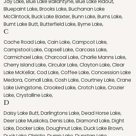
Jay Lake
,
Blue Lake Ballantyne
,
Blue Lake Ridout
,
Bluepaint Lake
,
Brooks Lake
,
Buchanan Lake
McClintock
,
Buck Lake Baxter
,
Bunn Lake
,
Burns Lake
,
Burnt Lake Butt
,
Butterfield Lake
,
Byrne Lake
,
C
Cache Road Lake
,
Cain Lake
,
Campcot Lake
,
Campstool Lake
,
Capsell Lake
,
Carcass Lake
,
Carmichael Lake
,
Charcoal Lake
,
Charlie Manns Lake
,
Cherry Island Lake
,
Circular Lake
,
Clayton Lake
,
Clear
Lake McKellar
,
Cod Lake
,
Coffee Lake
,
Concession Lake
Medora
,
Cornall Lake
,
Cosh Lake
,
Courtney Lake
,
Crane
Lake Livingstone
,
Crooked Lake
,
Crotch Lake
,
Crozier
Lake
,
Crystalline Lake
,
D
Daisy Lake Butt
,
Darlingtons Lake
,
Dead Horse Lake
,
Deer Lake Muskoka
,
Denis Lake
,
Diamond Lake
,
Dight
Lake
,
Docker Lake
,
Doughnut Lake
,
Duck Lake Brown
,
Duck Lake Christie
,
Dump Lake
,
Dunstan Lake
,