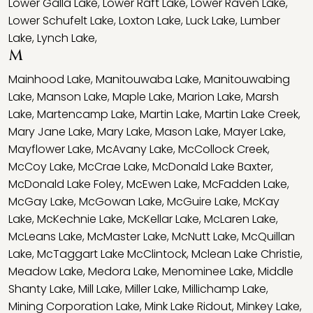
Lower Galla Lake
,
Lower Raft Lake
,
Lower Raven Lake
,
Lower Schufelt Lake
,
Loxton Lake
,
Luck Lake
,
Lumber
Lake
,
Lynch Lake
,
M
Mainhood Lake
,
Manitouwaba Lake
,
Manitouwabing
Lake
,
Manson Lake
,
Maple Lake
,
Marion Lake
,
Marsh
Lake
,
Martencamp Lake
,
Martin Lake
,
Martin Lake Creek
,
Mary Jane Lake
,
Mary Lake
,
Mason Lake
,
Mayer Lake
,
Mayflower Lake
,
McAvany Lake
,
McCollock Creek
,
McCoy Lake
,
McCrae Lake
,
McDonald Lake Baxter
,
McDonald Lake Foley
,
McEwen Lake
,
McFadden Lake
,
McGay Lake
,
McGowan Lake
,
McGuire Lake
,
McKay
Lake
,
McKechnie Lake
,
McKellar Lake
,
McLaren Lake
,
McLeans Lake
,
McMaster Lake
,
McNutt Lake
,
McQuillan
Lake
,
McTaggart Lake McClintock
,
Mclean Lake Christie
,
Meadow Lake
,
Medora Lake
,
Menominee Lake
,
Middle
Shanty Lake
,
Mill Lake
,
Miller Lake
,
Millichamp Lake
,
Mining Corporation Lake
,
Mink Lake Ridout
,
Minkey Lake
,