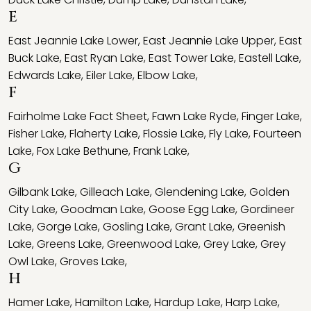
E
East Jeannie Lake Lower
,
East Jeannie Lake Upper
,
East
Buck Lake
,
East Ryan Lake
,
East Tower Lake
,
Eastell Lake
,
Edwards Lake
,
Eiler Lake
,
Elbow Lake
,
F
Fairholme Lake Fact Sheet
,
Fawn Lake Ryde
,
Finger Lake
,
Fisher Lake
,
Flaherty Lake
,
Flossie Lake
,
Fly Lake
,
Fourteen
Lake
,
Fox Lake Bethune
,
Frank Lake
,
G
Gilbank Lake
,
Gilleach Lake
,
Glendening Lake
,
Golden
City Lake
,
Goodman Lake
,
Goose Egg Lake
,
Gordineer
Lake
,
Gorge Lake
,
Gosling Lake
,
Grant Lake
,
Greenish
Lake
,
Greens Lake
,
Greenwood Lake
,
Grey Lake
,
Grey
Owl Lake
,
Groves Lake
,
H
Hamer Lake
,
Hamilton Lake
,
Hardup Lake
,
Harp Lake
,