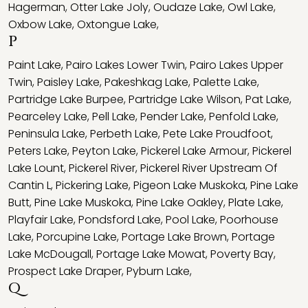
Hagerman
,
Otter Lake Joly
,
Oudaze Lake
,
Owl Lake
,
Oxbow Lake
,
Oxtongue Lake
,
P
Paint Lake
,
Pairo Lakes Lower Twin
,
Pairo Lakes Upper
Twin
,
Paisley Lake
,
Pakeshkag Lake
,
Palette Lake
,
Partridge Lake Burpee
,
Partridge Lake Wilson
,
Pat Lake
,
Pearceley Lake
,
Pell Lake
,
Pender Lake
,
Penfold Lake
,
Peninsula Lake
,
Perbeth Lake
,
Pete Lake Proudfoot
,
Peters Lake
,
Peyton Lake
,
Pickerel Lake Armour
,
Pickerel
Lake Lount
,
Pickerel River
,
Pickerel River Upstream Of
Cantin L
,
Pickering Lake
,
Pigeon Lake Muskoka
,
Pine Lake
Butt
,
Pine Lake Muskoka
,
Pine Lake Oakley
,
Plate Lake
,
Playfair Lake
,
Pondsford Lake
,
Pool Lake
,
Poorhouse
Lake
,
Porcupine Lake
,
Portage Lake Brown
,
Portage
Lake McDougall
,
Portage Lake Mowat
,
Poverty Bay
,
Prospect Lake Draper
,
Pyburn Lake
,
Q