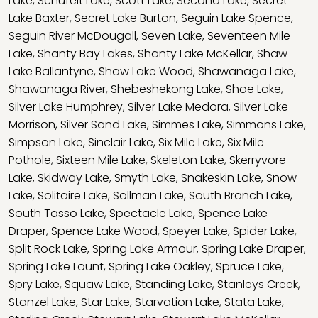
Lake
,
Schufelt Lake
,
Scott Lake
,
Second Lake
,
Secret
Lake Baxter
,
Secret Lake Burton
,
Seguin Lake Spence
,
Seguin River McDougall
,
Seven Lake
,
Seventeen Mile
Lake
,
Shanty Bay Lakes
,
Shanty Lake McKellar
,
Shaw
Lake Ballantyne
,
Shaw Lake Wood
,
Shawanaga Lake
,
Shawanaga River
,
Shebeshekong Lake
,
Shoe Lake
,
Silver Lake Humphrey
,
Silver Lake Medora
,
Silver Lake
Morrison
,
Silver Sand Lake
,
Simmes Lake
,
Simmons Lake
,
Simpson Lake
,
Sinclair Lake
,
Six Mile Lake
,
Six Mile
Pothole
,
Sixteen Mile Lake
,
Skeleton Lake
,
Skerryvore
Lake
,
Skidway Lake
,
Smyth Lake
,
Snakeskin Lake
,
Snow
Lake
,
Solitaire Lake
,
Sollman Lake
,
South Branch Lake
,
South Tasso Lake
,
Spectacle Lake
,
Spence Lake
Draper
,
Spence Lake Wood
,
Speyer Lake
,
Spider Lake
,
Split Rock Lake
,
Spring Lake Armour
,
Spring Lake Draper
,
Spring Lake Lount
,
Spring Lake Oakley
,
Spruce Lake
,
Spry Lake
,
Squaw Lake
,
Standing Lake
,
Stanleys Creek
,
Stanzel Lake
,
Star Lake
,
Starvation Lake
,
Stata Lake
,