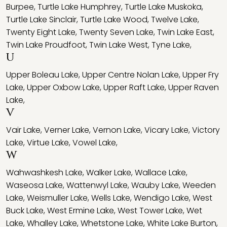
Burpee
,
Turtle Lake Humphrey
,
Turtle Lake Muskoka
,
Turtle Lake Sinclair
,
Turtle Lake Wood
,
Twelve Lake
,
Twenty Eight Lake
,
Twenty Seven Lake
,
Twin Lake East
,
Twin Lake Proudfoot
,
Twin Lake West
,
Tyne Lake
,
U
Upper Boleau Lake
,
Upper Centre Nolan Lake
,
Upper Fry
Lake
,
Upper Oxbow Lake
,
Upper Raft Lake
,
Upper Raven
Lake
,
V
Vair Lake
,
Verner Lake
,
Vernon Lake
,
Vicary Lake
,
Victory
Lake
,
Virtue Lake
,
Vowel Lake
,
W
Wahwashkesh Lake
,
Walker Lake
,
Wallace Lake
,
Waseosa Lake
,
Wattenwyl Lake
,
Wauby Lake
,
Weeden
Lake
,
Weismuller Lake
,
Wells Lake
,
Wendigo Lake
,
West
Buck Lake
,
West Ermine Lake
,
West Tower Lake
,
Wet
Lake
,
Whalley Lake
,
Whetstone Lake
,
White Lake Burton
,