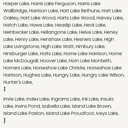
Harper Lake
,
Harris Lake Ferguson
,
Harris Lake
Wallbridge
,
Harrison Lake
,
Hart Lake Bethune
,
Hart Lake
Oakley
,
Hart Lake Wood
,
Harts Lake Wood
,
Harvey Lake
,
Hatch Lake
,
Hawe Lake
,
Heaslip Lake
,
Heck Lake
,
Heinbecker Lake
,
Hellangone Lake
,
Helve Lake
,
Heney
Lake
,
Henry Lake
,
Henshaw Lake
,
Hesners Lake
,
High
Lake Livingstone
,
High Lake Watt
,
Himbury Lake
,
Hinsburger Lake
,
Holts Lake
,
Home Lake Harrison
,
Home
Lake McDougall
,
Hoover Lake
,
Horn Lake Monteith
,
Horners Lake
,
Horseshoe Lake Christie
,
Horseshoe Lake
Harrison
,
Hughes Lake
,
Hungry Lake
,
Hungry Lake Wilson
,
Hunter's Lake
,
I
Imrie Lake
,
Index Lake
,
Ingrams Lake
,
Ink Lake
,
Insula
Lake
,
Irwins Pond
,
Isabella Lake
,
Island Lake Brown
,
Island Lake Paxton
,
Island Lake Proudfoot
,
Iveys Lake
,
J