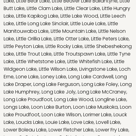
Lake
,
Little Bear Lake
,
Little Beaver Lake Ballantyne
,
Little
Butt Lake
,
Little Clam Lake
,
Little Clear Lake
,
Little Hungry
Lake
,
Little Kapikog Lake
,
Little Lake Wood
,
Little Leech
Lake
,
Little Long Lake Sinclair
,
Little Louie Lake
,
Little
Manitouwaba Lake
,
Little Mountain Lake
,
Little Nelson
Lake
,
Little Orillia Lake
,
Little Otter Lake
,
Little Peters Lake
,
Little Peyton Lake
,
Little Rocky Lake
,
Little Shebeshekong
Lake
,
Little Trout Lake
,
Little Troutspawn Lake
,
Little Tyne
Lake
,
Little Whetstone Lake
,
Little Whitefish Lake
,
Little
Widgeon Lake
,
Little Wilson Lake
,
Livingstone Lake
,
Loch
Erne
,
Lone Lake
,
Loney Lake
,
Long Lake Cardwell
,
Long
Lake Draper
,
Long Lake Ferguson
,
Long Lake Foley
,
Long
Lake Humphrey
,
Long Lake Joly
,
Long Lake McCraney
,
Long Lake Proudfoot
,
Long Lake Wood
,
Longline Lake
,
Longs Lake
,
Loon Lake Burton
,
Loon Lake Muskoka
,
Loon
Lake Proudfoot
,
Loon Lake Wilson
,
Lorimer Lake
,
Louck
Lake
,
Loucks Lake
,
Louie Lake
,
Love Lake
,
Lovell Lake
,
Lower Boleau Lake
,
Lower Fletcher Lake
,
Lower Fry Lake
,