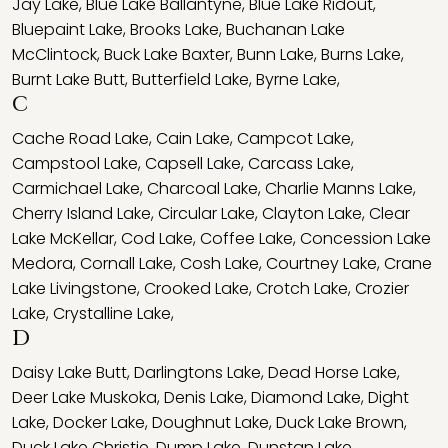
Jay Lake
,
Blue Lake Ballantyne
,
Blue Lake Ridout
,
Bluepaint Lake
,
Brooks Lake
,
Buchanan Lake
McClintock
,
Buck Lake Baxter
,
Bunn Lake
,
Burns Lake
,
Burnt Lake Butt
,
Butterfield Lake
,
Byrne Lake
,
C
Cache Road Lake
,
Cain Lake
,
Campcot Lake
,
Campstool Lake
,
Capsell Lake
,
Carcass Lake
,
Carmichael Lake
,
Charcoal Lake
,
Charlie Manns Lake
,
Cherry Island Lake
,
Circular Lake
,
Clayton Lake
,
Clear
Lake McKellar
,
Cod Lake
,
Coffee Lake
,
Concession Lake
Medora
,
Cornall Lake
,
Cosh Lake
,
Courtney Lake
,
Crane
Lake Livingstone
,
Crooked Lake
,
Crotch Lake
,
Crozier
Lake
,
Crystalline Lake
,
D
Daisy Lake Butt
,
Darlingtons Lake
,
Dead Horse Lake
,
Deer Lake Muskoka
,
Denis Lake
,
Diamond Lake
,
Dight
Lake
,
Docker Lake
,
Doughnut Lake
,
Duck Lake Brown
,
Duck Lake Christie
,
Dump Lake
,
Dunstan Lake
,