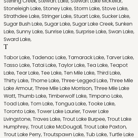
Sterling Creek
,
Stewart Lake
,
Stewart Lake McKellar
,
Stoneleigh Lake
,
Stoney Lake
,
Storm Lake
,
Stove Lake
,
Strathdee Lake
,
Stringer Lake
,
Stuart Lake
,
Sucker Lake
,
Sugar Bush Lake
,
Sugar Lake
,
Sugar Lake Creek
,
Sunken
Lake
,
Sunny Lake
,
Sunrise Lake
,
Surprise Lake
,
Swan Lake
,
Sward Lake
,
T
Tabor Lake
,
Tadenac Lake
,
Tamarack Lake
,
Tarver Lake
,
Tasso Lake
,
Tatai Lake
,
Taylor Lake
,
Tea Lake
,
Teapot
Lake
,
Tear Lake
,
Tee Lake
,
Ten Mile Lake
,
Third Lake
,
Thirty Lake
,
Thorne Lake
,
Three-Legged Lake
,
Three Mile
Lake Armour
,
Three Mile Lake Morrison
,
Three Mile Lake
Watt
,
Thumb Lake
,
Timberwolf Lake
,
Timpano Lake
,
Toad Lake
,
Tom Lake
,
Tongua Lake
,
Tooke Lake
,
Toronto Lake
,
Tower Lake Laurier
,
Tower Lake
Livingstone
,
Traves Lake
,
Trout Lake Burpee
,
Trout Lake
Humphrey
,
Trout Lake McDougall
,
Trout Lake Paxton
,
Trout Lake Perry
,
Troutspawn Lake
,
Tub Lake
,
Turtle Lake