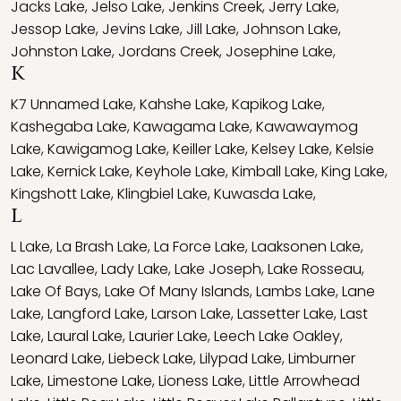
Jacks Lake
,
Jelso Lake
,
Jenkins Creek
,
Jerry Lake
,
Jessop Lake
,
Jevins Lake
,
Jill Lake
,
Johnson Lake
,
Johnston Lake
,
Jordans Creek
,
Josephine Lake
,
K
K7 Unnamed Lake
,
Kahshe Lake
,
Kapikog Lake
,
Kashegaba Lake
,
Kawagama Lake
,
Kawawaymog
Lake
,
Kawigamog Lake
,
Keiller Lake
,
Kelsey Lake
,
Kelsie
Lake
,
Kernick Lake
,
Keyhole Lake
,
Kimball Lake
,
King Lake
,
Kingshott Lake
,
Klingbiel Lake
,
Kuwasda Lake
,
L
L Lake
,
La Brash Lake
,
La Force Lake
,
Laaksonen Lake
,
Lac Lavallee
,
Lady Lake
,
Lake Joseph
,
Lake Rosseau
,
Lake Of Bays
,
Lake Of Many Islands
,
Lambs Lake
,
Lane
Lake
,
Langford Lake
,
Larson Lake
,
Lassetter Lake
,
Last
Lake
,
Laural Lake
,
Laurier Lake
,
Leech Lake Oakley
,
Leonard Lake
,
Liebeck Lake
,
Lilypad Lake
,
Limburner
Lake
,
Limestone Lake
,
Lioness Lake
,
Little Arrowhead