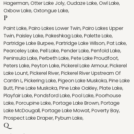
Hagerman
,
Otter Lake Joly
,
Oudaze Lake
,
Owl Lake
,
Oxbow Lake
,
Oxtongue Lake
,
P
Paint Lake
,
Pairo Lakes Lower Twin
,
Pairo Lakes Upper
Twin
,
Paisley Lake
,
Pakeshkag Lake
,
Palette Lake
,
Partridge Lake Burpee
,
Partridge Lake Wilson
,
Pat Lake
,
Pearceley Lake
,
Pell Lake
,
Pender Lake
,
Penfold Lake
,
Peninsula Lake
,
Perbeth Lake
,
Pete Lake Proudfoot
,
Peters Lake
,
Peyton Lake
,
Pickerel Lake Armour
,
Pickerel
Lake Lount
,
Pickerel River
,
Pickerel River Upstream Of
Cantin L
,
Pickering Lake
,
Pigeon Lake Muskoka
,
Pine Lake
Butt
,
Pine Lake Muskoka
,
Pine Lake Oakley
,
Plate Lake
,
Playfair Lake
,
Pondsford Lake
,
Pool Lake
,
Poorhouse
Lake
,
Porcupine Lake
,
Portage Lake Brown
,
Portage
Lake McDougall
,
Portage Lake Mowat
,
Poverty Bay
,
Prospect Lake Draper
,
Pyburn Lake
,
Q