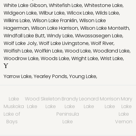
White Lake Gibson
,
Whitefish Lake
,
Whitestone Lake
,
Widgeon Lake
,
Wilbur Lake
,
Wilcox Lake
,
Wilds Lake
,
Wilkins Lake
,
Wilson Lake Franklin
,
Wilson Lake
Hagerman
,
Wilson Lake Harrison
,
Wilson Lake Monteith
,
Windfall Lake Butt
,
Windy Lake
,
Wiwassasegen Lake
,
Wolf Lake Joly
,
Wolf Lake Livingstone
,
Wolf River
,
Wolfish Lake
,
Wolfkin Lake
,
Wood Lake
,
Woodland Lake
,
Woodrow Lake
,
Woods Lake
,
Wright Lake
,
Wrist Lake
,
Y
Yarrow Lake
,
Yearley Ponds
,
Young Lake
,
Lake
Wood
Skeleton
Brandy
Leonard
Morrison
Mary
Muskoka
Lake
Lake
Lake
Lake
Lake
Lake
Lake of
Peninsula
Lake
Bays
Lake
Vernon