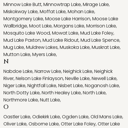
Minnow Lake Butt
,
Minnowtrap Lake
,
Mirage Lake
,
Miskokway Lake
,
Moffat Lake
,
Mohan Lake
,
Montgomery Lake
,
Moose Lake Harrison
,
Moose Lake
Wallbridge
,
Moot Lake
,
Morgans Lake
,
Morrison Lake
,
Mosquito Lake Wood
,
Mowat Lake
,
Mud Lake Foley
,
Mud Lake Paxton
,
Mud Lake Ridout
,
Mud Lake Spence
,
Mug Lake
,
Muldrew Lakes
,
Muskoka Lake
,
Muskrat Lake
,
Mutton Lake
,
Myers Lake
,
N
Nabdoe Lake
,
Narrow Lake
,
Neighick Lake
,
Neighick
River
,
Nelson Lake Finlayson
,
Neville Lake
,
Newell Lake
,
Niger Lake
,
Nightfall Lake
,
Nisbet Lake
,
Noganosh Lake
,
North Dotty Lake
,
North Healey Lake
,
North Lake
,
Northmore Lake
,
Nutt Lake
,
O
Oastler Lake
,
Odiekirk Lake
,
Ogden Lake
,
Old Mans Lake
,
Oliver Lake
,
Osborne Lake
,
Otter Lake Foley
,
Otter Lake