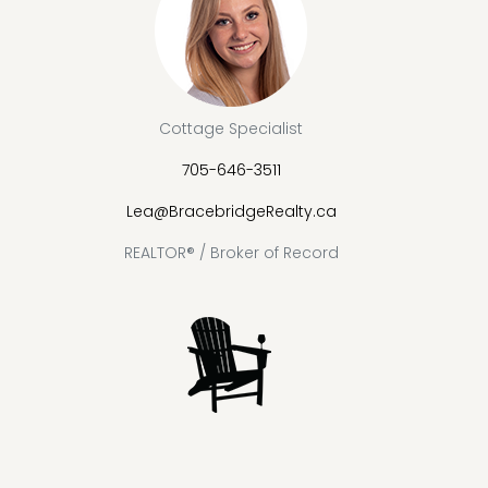
Cottage Specialist
705-646-3511
Lea@BracebridgeRealty.ca
REALTOR® / Broker of Record