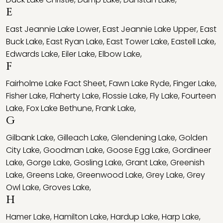
E
East Jeannie Lake Lower
,
East Jeannie Lake Upper
,
East
Buck Lake
,
East Ryan Lake
,
East Tower Lake
,
Eastell Lake
,
Edwards Lake
,
Eiler Lake
,
Elbow Lake
,
F
Fairholme Lake Fact Sheet
,
Fawn Lake Ryde
,
Finger Lake
,
Fisher Lake
,
Flaherty Lake
,
Flossie Lake
,
Fly Lake
,
Fourteen
Lake
,
Fox Lake Bethune
,
Frank Lake
,
G
Gilbank Lake
,
Gilleach Lake
,
Glendening Lake
,
Golden
City Lake
,
Goodman Lake
,
Goose Egg Lake
,
Gordineer
Lake
,
Gorge Lake
,
Gosling Lake
,
Grant Lake
,
Greenish
Lake
,
Greens Lake
,
Greenwood Lake
,
Grey Lake
,
Grey
Owl Lake
,
Groves Lake
,
H
Hamer Lake
,
Hamilton Lake
,
Hardup Lake
,
Harp Lake
,