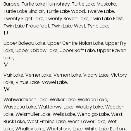
Burpee
,
Turtle Lake Humphrey
,
Turtle Lake Muskoka
,
Turtle Lake Sinclair
,
Turtle Lake Wood
,
Twelve Lake
,
Twenty Eight Lake
,
Twenty Seven Lake
,
Twin Lake East
,
Twin Lake Proudfoot
,
Twin Lake West
,
Tyne Lake
,
U
Upper Boleau Lake
,
Upper Centre Nolan Lake
,
Upper Fry
Lake
,
Upper Oxbow Lake
,
Upper Raft Lake
,
Upper Raven
Lake
,
V
Vair Lake
,
Verner Lake
,
Vernon Lake
,
Vicary Lake
,
Victory
Lake
,
Virtue Lake
,
Vowel Lake
,
W
Wahwashkesh Lake
,
Walker Lake
,
Wallace Lake
,
Waseosa Lake
,
Wattenwyl Lake
,
Wauby Lake
,
Weeden
Lake
,
Weismuller Lake
,
Wells Lake
,
Wendigo Lake
,
West
Buck Lake
,
West Ermine Lake
,
West Tower Lake
,
Wet
Lake
,
Whalley Lake
,
Whetstone Lake
,
White Lake Burton
,