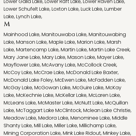
Lower Galla Lake
,
Lower Raft Lake
,
Lower Raven Lake
,
Lower Schufelt Lake
,
Loxton Lake
,
Luck Lake
,
Lumber
Lake
,
Lynch Lake
,
M
Mainhood Lake
,
Manitouwaba Lake
,
Manitouwabing
Lake
,
Manson Lake
,
Maple Lake
,
Marion Lake
,
Marsh
Lake
,
Martencamp Lake
,
Martin Lake
,
Martin Lake Creek
,
Mary Jane Lake
,
Mary Lake
,
Mason Lake
,
Mayer Lake
,
Mayflower Lake
,
McAvany Lake
,
McCollock Creek
,
McCoy Lake
,
McCrae Lake
,
McDonald Lake Baxter
,
McDonald Lake Foley
,
McEwen Lake
,
McFadden Lake
,
McGay Lake
,
McGowan Lake
,
McGuire Lake
,
McKay
Lake
,
McKechnie Lake
,
McKellar Lake
,
McLaren Lake
,
McLeans Lake
,
McMaster Lake
,
McNutt Lake
,
McQuillan
Lake
,
McTaggart Lake McClintock
,
Mclean Lake Christie
,
Meadow Lake
,
Medora Lake
,
Menominee Lake
,
Middle
Shanty Lake
,
Mill Lake
,
Miller Lake
,
Millichamp Lake
,
Mining Corporation Lake
,
Mink Lake Ridout
,
Minkey Lake
,