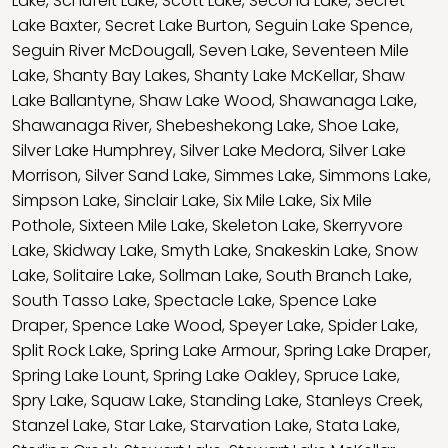
Lake
,
Schufelt Lake
,
Scott Lake
,
Second Lake
,
Secret
Lake Baxter
,
Secret Lake Burton
,
Seguin Lake Spence
,
Seguin River McDougall
,
Seven Lake
,
Seventeen Mile
Lake
,
Shanty Bay Lakes
,
Shanty Lake McKellar
,
Shaw
Lake Ballantyne
,
Shaw Lake Wood
,
Shawanaga Lake
,
Shawanaga River
,
Shebeshekong Lake
,
Shoe Lake
,
Silver Lake Humphrey
,
Silver Lake Medora
,
Silver Lake
Morrison
,
Silver Sand Lake
,
Simmes Lake
,
Simmons Lake
,
Simpson Lake
,
Sinclair Lake
,
Six Mile Lake
,
Six Mile
Pothole
,
Sixteen Mile Lake
,
Skeleton Lake
,
Skerryvore
Lake
,
Skidway Lake
,
Smyth Lake
,
Snakeskin Lake
,
Snow
Lake
,
Solitaire Lake
,
Sollman Lake
,
South Branch Lake
,
South Tasso Lake
,
Spectacle Lake
,
Spence Lake
Draper
,
Spence Lake Wood
,
Speyer Lake
,
Spider Lake
,
Split Rock Lake
,
Spring Lake Armour
,
Spring Lake Draper
,
Spring Lake Lount
,
Spring Lake Oakley
,
Spruce Lake
,
Spry Lake
,
Squaw Lake
,
Standing Lake
,
Stanleys Creek
,
Stanzel Lake
,
Star Lake
,
Starvation Lake
,
Stata Lake
,