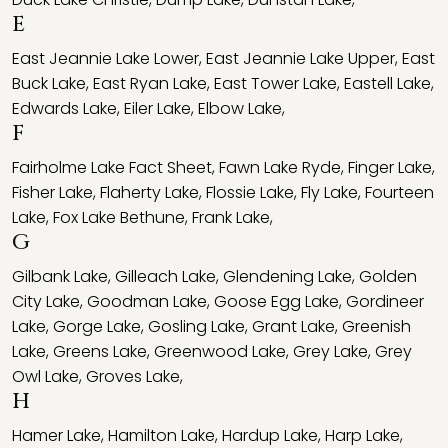
E
East Jeannie Lake Lower
,
East Jeannie Lake Upper
,
East
Buck Lake
,
East Ryan Lake
,
East Tower Lake
,
Eastell Lake
,
Edwards Lake
,
Eiler Lake
,
Elbow Lake
,
F
Fairholme Lake Fact Sheet
,
Fawn Lake Ryde
,
Finger Lake
,
Fisher Lake
,
Flaherty Lake
,
Flossie Lake
,
Fly Lake
,
Fourteen
Lake
,
Fox Lake Bethune
,
Frank Lake
,
G
Gilbank Lake
,
Gilleach Lake
,
Glendening Lake
,
Golden
City Lake
,
Goodman Lake
,
Goose Egg Lake
,
Gordineer
Lake
,
Gorge Lake
,
Gosling Lake
,
Grant Lake
,
Greenish
Lake
,
Greens Lake
,
Greenwood Lake
,
Grey Lake
,
Grey
Owl Lake
,
Groves Lake
,
H
Hamer Lake
,
Hamilton Lake
,
Hardup Lake
,
Harp Lake
,