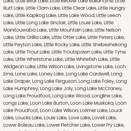
Lake
,
Little Bear Lake
,
Little Beaver Lake Ballantyne
,
Little
Butt Lake
,
Little Clam Lake
,
Little Clear Lake
,
Little Hungry
Lake
,
Little Kapikog Lake
,
Little Lake Wood
,
Little Leech
Lake
,
Little Long Lake Sinclair
,
Little Louie Lake
,
Little
Manitouwaba Lake
,
Little Mountain Lake
,
Little Nelson
Lake
,
Little Orillia Lake
,
Little Otter Lake
,
Little Peters Lake
,
Little Peyton Lake
,
Little Rocky Lake
,
Little Shebeshekong
Lake
,
Little Trout Lake
,
Little Troutspawn Lake
,
Little Tyne
Lake
,
Little Whetstone Lake
,
Little Whitefish Lake
,
Little
Widgeon Lake
,
Little Wilson Lake
,
Livingstone Lake
,
Loch
Erne
,
Lone Lake
,
Loney Lake
,
Long Lake Cardwell
,
Long
Lake Draper
,
Long Lake Ferguson
,
Long Lake Foley
,
Long
Lake Humphrey
,
Long Lake Joly
,
Long Lake McCraney
,
Long Lake Proudfoot
,
Long Lake Wood
,
Longline Lake
,
Longs Lake
,
Loon Lake Burton
,
Loon Lake Muskoka
,
Loon
Lake Proudfoot
,
Loon Lake Wilson
,
Lorimer Lake
,
Louck
Lake
,
Loucks Lake
,
Louie Lake
,
Love Lake
,
Lovell Lake
,
Lower Boleau Lake
,
Lower Fletcher Lake
,
Lower Fry Lake
,