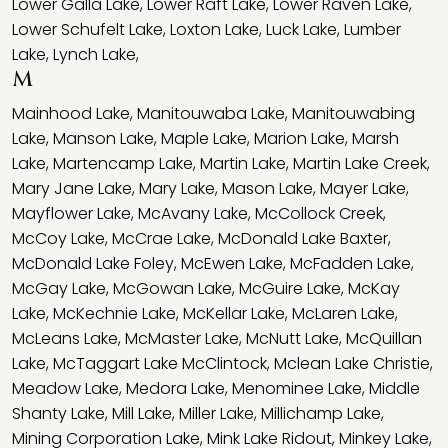
Lower Galla Lake
,
Lower Raft Lake
,
Lower Raven Lake
,
Lower Schufelt Lake
,
Loxton Lake
,
Luck Lake
,
Lumber
Lake
,
Lynch Lake
,
M
Mainhood Lake
,
Manitouwaba Lake
,
Manitouwabing
Lake
,
Manson Lake
,
Maple Lake
,
Marion Lake
,
Marsh
Lake
,
Martencamp Lake
,
Martin Lake
,
Martin Lake Creek
,
Mary Jane Lake
,
Mary Lake
,
Mason Lake
,
Mayer Lake
,
Mayflower Lake
,
McAvany Lake
,
McCollock Creek
,
McCoy Lake
,
McCrae Lake
,
McDonald Lake Baxter
,
McDonald Lake Foley
,
McEwen Lake
,
McFadden Lake
,
McGay Lake
,
McGowan Lake
,
McGuire Lake
,
McKay
Lake
,
McKechnie Lake
,
McKellar Lake
,
McLaren Lake
,
McLeans Lake
,
McMaster Lake
,
McNutt Lake
,
McQuillan
Lake
,
McTaggart Lake McClintock
,
Mclean Lake Christie
,
Meadow Lake
,
Medora Lake
,
Menominee Lake
,
Middle
Shanty Lake
,
Mill Lake
,
Miller Lake
,
Millichamp Lake
,
Mining Corporation Lake
,
Mink Lake Ridout
,
Minkey Lake
,