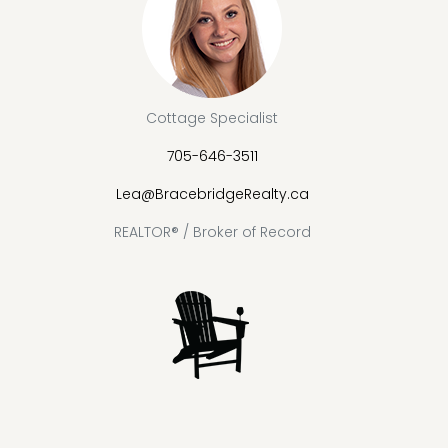
Cottage Specialist
705-646-3511
Lea@BracebridgeRealty.ca
REALTOR® / Broker of Record