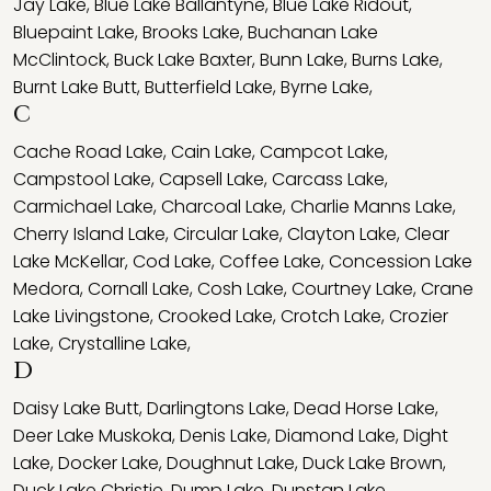
Jay Lake
,
Blue Lake Ballantyne
,
Blue Lake Ridout
,
Bluepaint Lake
,
Brooks Lake
,
Buchanan Lake
McClintock
,
Buck Lake Baxter
,
Bunn Lake
,
Burns Lake
,
Burnt Lake Butt
,
Butterfield Lake
,
Byrne Lake
,
C
Cache Road Lake
,
Cain Lake
,
Campcot Lake
,
Campstool Lake
,
Capsell Lake
,
Carcass Lake
,
Carmichael Lake
,
Charcoal Lake
,
Charlie Manns Lake
,
Cherry Island Lake
,
Circular Lake
,
Clayton Lake
,
Clear
Lake McKellar
,
Cod Lake
,
Coffee Lake
,
Concession Lake
Medora
,
Cornall Lake
,
Cosh Lake
,
Courtney Lake
,
Crane
Lake Livingstone
,
Crooked Lake
,
Crotch Lake
,
Crozier
Lake
,
Crystalline Lake
,
D
Daisy Lake Butt
,
Darlingtons Lake
,
Dead Horse Lake
,
Deer Lake Muskoka
,
Denis Lake
,
Diamond Lake
,
Dight
Lake
,
Docker Lake
,
Doughnut Lake
,
Duck Lake Brown
,
Duck Lake Christie
,
Dump Lake
,
Dunstan Lake
,