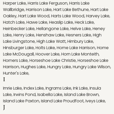
Harper Lake
,
Harris Lake Ferguson
,
Harris Lake
Wallbridge
,
Harrison Lake
,
Hart Lake Bethune
,
Hart Lake
Oakley
,
Hart Lake Wood
,
Harts Lake Wood
,
Harvey Lake
,
Hatch Lake
,
Hawe Lake
,
Heaslip Lake
,
Heck Lake
,
Heinbecker Lake
,
Hellangone Lake
,
Helve Lake
,
Heney
Lake
,
Henry Lake
,
Henshaw Lake
,
Hesners Lake
,
High
Lake Livingstone
,
High Lake Watt
,
Himbury Lake
,
Hinsburger Lake
,
Holts Lake
,
Home Lake Harrison
,
Home
Lake McDougall
,
Hoover Lake
,
Horn Lake Monteith
,
Horners Lake
,
Horseshoe Lake Christie
,
Horseshoe Lake
Harrison
,
Hughes Lake
,
Hungry Lake
,
Hungry Lake Wilson
,
Hunter's Lake
,
I
Imrie Lake
,
Index Lake
,
Ingrams Lake
,
Ink Lake
,
Insula
Lake
,
Irwins Pond
,
Isabella Lake
,
Island Lake Brown
,
Island Lake Paxton
,
Island Lake Proudfoot
,
Iveys Lake
,
J