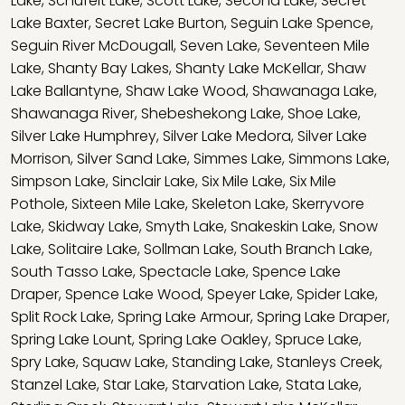
Lake
,
Schufelt Lake
,
Scott Lake
,
Second Lake
,
Secret
Lake Baxter
,
Secret Lake Burton
,
Seguin Lake Spence
,
Seguin River McDougall
,
Seven Lake
,
Seventeen Mile
Lake
,
Shanty Bay Lakes
,
Shanty Lake McKellar
,
Shaw
Lake Ballantyne
,
Shaw Lake Wood
,
Shawanaga Lake
,
Shawanaga River
,
Shebeshekong Lake
,
Shoe Lake
,
Silver Lake Humphrey
,
Silver Lake Medora
,
Silver Lake
Morrison
,
Silver Sand Lake
,
Simmes Lake
,
Simmons Lake
,
Simpson Lake
,
Sinclair Lake
,
Six Mile Lake
,
Six Mile
Pothole
,
Sixteen Mile Lake
,
Skeleton Lake
,
Skerryvore
Lake
,
Skidway Lake
,
Smyth Lake
,
Snakeskin Lake
,
Snow
Lake
,
Solitaire Lake
,
Sollman Lake
,
South Branch Lake
,
South Tasso Lake
,
Spectacle Lake
,
Spence Lake
Draper
,
Spence Lake Wood
,
Speyer Lake
,
Spider Lake
,
Split Rock Lake
,
Spring Lake Armour
,
Spring Lake Draper
,
Spring Lake Lount
,
Spring Lake Oakley
,
Spruce Lake
,
Spry Lake
,
Squaw Lake
,
Standing Lake
,
Stanleys Creek
,
Stanzel Lake
,
Star Lake
,
Starvation Lake
,
Stata Lake
,