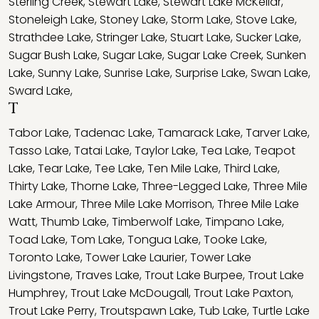
Sterling Creek
,
Stewart Lake
,
Stewart Lake McKellar
,
Stoneleigh Lake
,
Stoney Lake
,
Storm Lake
,
Stove Lake
,
Strathdee Lake
,
Stringer Lake
,
Stuart Lake
,
Sucker Lake
,
Sugar Bush Lake
,
Sugar Lake
,
Sugar Lake Creek
,
Sunken
Lake
,
Sunny Lake
,
Sunrise Lake
,
Surprise Lake
,
Swan Lake
,
Sward Lake
,
T
Tabor Lake
,
Tadenac Lake
,
Tamarack Lake
,
Tarver Lake
,
Tasso Lake
,
Tatai Lake
,
Taylor Lake
,
Tea Lake
,
Teapot
Lake
,
Tear Lake
,
Tee Lake
,
Ten Mile Lake
,
Third Lake
,
Thirty Lake
,
Thorne Lake
,
Three-Legged Lake
,
Three Mile
Lake Armour
,
Three Mile Lake Morrison
,
Three Mile Lake
Watt
,
Thumb Lake
,
Timberwolf Lake
,
Timpano Lake
,
Toad Lake
,
Tom Lake
,
Tongua Lake
,
Tooke Lake
,
Toronto Lake
,
Tower Lake Laurier
,
Tower Lake
Livingstone
,
Traves Lake
,
Trout Lake Burpee
,
Trout Lake
Humphrey
,
Trout Lake McDougall
,
Trout Lake Paxton
,
Trout Lake Perry
,
Troutspawn Lake
,
Tub Lake
,
Turtle Lake