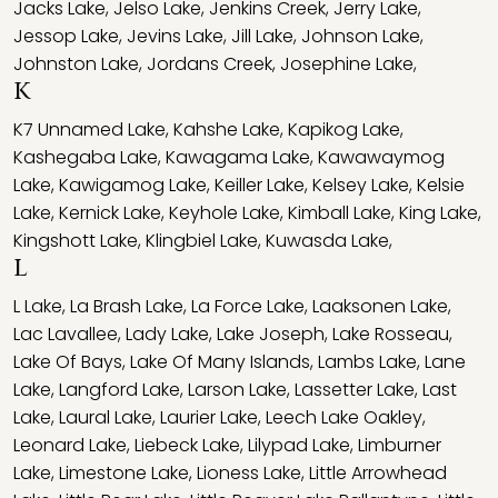
Jacks Lake
,
Jelso Lake
,
Jenkins Creek
,
Jerry Lake
,
Jessop Lake
,
Jevins Lake
,
Jill Lake
,
Johnson Lake
,
Johnston Lake
,
Jordans Creek
,
Josephine Lake
,
K
K7 Unnamed Lake
,
Kahshe Lake
,
Kapikog Lake
,
Kashegaba Lake
,
Kawagama Lake
,
Kawawaymog
Lake
,
Kawigamog Lake
,
Keiller Lake
,
Kelsey Lake
,
Kelsie
Lake
,
Kernick Lake
,
Keyhole Lake
,
Kimball Lake
,
King Lake
,
Kingshott Lake
,
Klingbiel Lake
,
Kuwasda Lake
,
L
L Lake
,
La Brash Lake
,
La Force Lake
,
Laaksonen Lake
,
Lac Lavallee
,
Lady Lake
,
Lake Joseph
,
Lake Rosseau
,
Lake Of Bays
,
Lake Of Many Islands
,
Lambs Lake
,
Lane
Lake
,
Langford Lake
,
Larson Lake
,
Lassetter Lake
,
Last
Lake
,
Laural Lake
,
Laurier Lake
,
Leech Lake Oakley
,
Leonard Lake
,
Liebeck Lake
,
Lilypad Lake
,
Limburner
Lake
,
Limestone Lake
,
Lioness Lake
,
Little Arrowhead