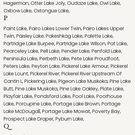
Hagerman
,
Otter Lake Joly
,
Oudaze Lake
,
Owl Lake
,
Oxbow Lake
,
Oxtongue Lake
,
P
Paint Lake
,
Pairo Lakes Lower Twin
,
Pairo Lakes Upper
Twin
,
Paisley Lake
,
Pakeshkag Lake
,
Palette Lake
,
Partridge Lake Burpee
,
Partridge Lake Wilson
,
Pat Lake
,
Pearceley Lake
,
Pell Lake
,
Pender Lake
,
Penfold Lake
,
Peninsula Lake
,
Perbeth Lake
,
Pete Lake Proudfoot
,
Peters Lake
,
Peyton Lake
,
Pickerel Lake Armour
,
Pickerel
Lake Lount
,
Pickerel River
,
Pickerel River Upstream Of
Cantin L
,
Pickering Lake
,
Pigeon Lake Muskoka
,
Pine Lake
Butt
,
Pine Lake Muskoka
,
Pine Lake Oakley
,
Plate Lake
,
Playfair Lake
,
Pondsford Lake
,
Pool Lake
,
Poorhouse
Lake
,
Porcupine Lake
,
Portage Lake Brown
,
Portage
Lake McDougall
,
Portage Lake Mowat
,
Poverty Bay
,
Prospect Lake Draper
,
Pyburn Lake
,
Q