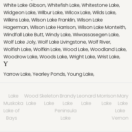
White Lake Gibson
,
Whitefish Lake
,
Whitestone Lake
,
Widgeon Lake
,
Wilbur Lake
,
Wilcox Lake
,
Wilds Lake
,
Wilkins Lake
,
Wilson Lake Franklin
,
Wilson Lake
Hagerman
,
Wilson Lake Harrison
,
Wilson Lake Monteith
,
Windfall Lake Butt
,
Windy Lake
,
Wiwassasegen Lake
,
Wolf Lake Joly
,
Wolf Lake Livingstone
,
Wolf River
,
Wolfish Lake
,
Wolfkin Lake
,
Wood Lake
,
Woodland Lake
,
Woodrow Lake
,
Woods Lake
,
Wright Lake
,
Wrist Lake
,
Y
Yarrow Lake
,
Yearley Ponds
,
Young Lake
,
Lake
Wood
Skeleton
Brandy
Leonard
Morrison
Mary
Muskoka
Lake
Lake
Lake
Lake
Lake
Lake
Lake of
Peninsula
Lake
Bays
Lake
Vernon