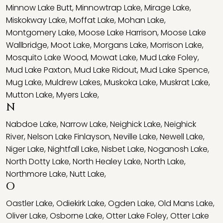
Minnow Lake Butt
,
Minnowtrap Lake
,
Mirage Lake
,
Miskokway Lake
,
Moffat Lake
,
Mohan Lake
,
Montgomery Lake
,
Moose Lake Harrison
,
Moose Lake
Wallbridge
,
Moot Lake
,
Morgans Lake
,
Morrison Lake
,
Mosquito Lake Wood
,
Mowat Lake
,
Mud Lake Foley
,
Mud Lake Paxton
,
Mud Lake Ridout
,
Mud Lake Spence
,
Mug Lake
,
Muldrew Lakes
,
Muskoka Lake
,
Muskrat Lake
,
Mutton Lake
,
Myers Lake
,
N
Nabdoe Lake
,
Narrow Lake
,
Neighick Lake
,
Neighick
River
,
Nelson Lake Finlayson
,
Neville Lake
,
Newell Lake
,
Niger Lake
,
Nightfall Lake
,
Nisbet Lake
,
Noganosh Lake
,
North Dotty Lake
,
North Healey Lake
,
North Lake
,
Northmore Lake
,
Nutt Lake
,
O
Oastler Lake
,
Odiekirk Lake
,
Ogden Lake
,
Old Mans Lake
,
Oliver Lake
,
Osborne Lake
,
Otter Lake Foley
,
Otter Lake