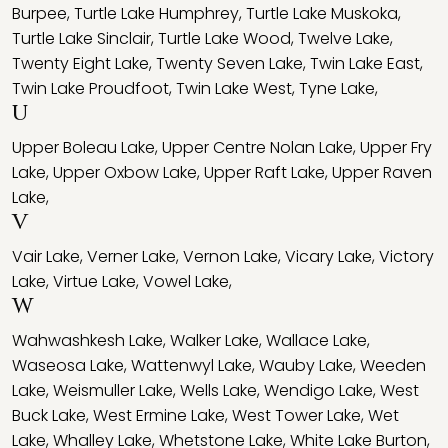
Burpee
,
Turtle Lake Humphrey
,
Turtle Lake Muskoka
,
Turtle Lake Sinclair
,
Turtle Lake Wood
,
Twelve Lake
,
Twenty Eight Lake
,
Twenty Seven Lake
,
Twin Lake East
,
Twin Lake Proudfoot
,
Twin Lake West
,
Tyne Lake
,
U
Upper Boleau Lake
,
Upper Centre Nolan Lake
,
Upper Fry
Lake
,
Upper Oxbow Lake
,
Upper Raft Lake
,
Upper Raven
Lake
,
V
Vair Lake
,
Verner Lake
,
Vernon Lake
,
Vicary Lake
,
Victory
Lake
,
Virtue Lake
,
Vowel Lake
,
W
Wahwashkesh Lake
,
Walker Lake
,
Wallace Lake
,
Waseosa Lake
,
Wattenwyl Lake
,
Wauby Lake
,
Weeden
Lake
,
Weismuller Lake
,
Wells Lake
,
Wendigo Lake
,
West
Buck Lake
,
West Ermine Lake
,
West Tower Lake
,
Wet
Lake
,
Whalley Lake
,
Whetstone Lake
,
White Lake Burton
,