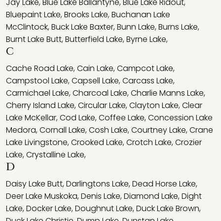
Jay Lake
,
Blue Lake Ballantyne
,
Blue Lake Ridout
,
Bluepaint Lake
,
Brooks Lake
,
Buchanan Lake
McClintock
,
Buck Lake Baxter
,
Bunn Lake
,
Burns Lake
,
Burnt Lake Butt
,
Butterfield Lake
,
Byrne Lake
,
C
Cache Road Lake
,
Cain Lake
,
Campcot Lake
,
Campstool Lake
,
Capsell Lake
,
Carcass Lake
,
Carmichael Lake
,
Charcoal Lake
,
Charlie Manns Lake
,
Cherry Island Lake
,
Circular Lake
,
Clayton Lake
,
Clear
Lake McKellar
,
Cod Lake
,
Coffee Lake
,
Concession Lake
Medora
,
Cornall Lake
,
Cosh Lake
,
Courtney Lake
,
Crane
Lake Livingstone
,
Crooked Lake
,
Crotch Lake
,
Crozier
Lake
,
Crystalline Lake
,
D
Daisy Lake Butt
,
Darlingtons Lake
,
Dead Horse Lake
,
Deer Lake Muskoka
,
Denis Lake
,
Diamond Lake
,
Dight
Lake
,
Docker Lake
,
Doughnut Lake
,
Duck Lake Brown
,
Duck Lake Christie
,
Dump Lake
,
Dunstan Lake
,