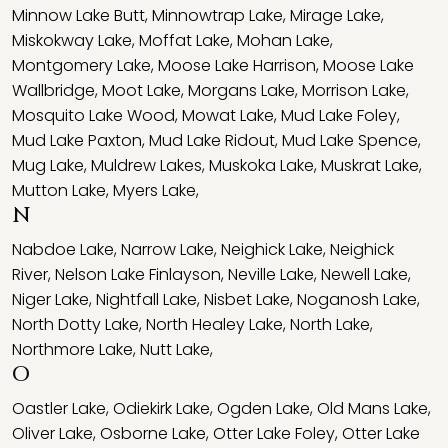
Minnow Lake Butt
,
Minnowtrap Lake
,
Mirage Lake
,
Miskokway Lake
,
Moffat Lake
,
Mohan Lake
,
Montgomery Lake
,
Moose Lake Harrison
,
Moose Lake
Wallbridge
,
Moot Lake
,
Morgans Lake
,
Morrison Lake
,
Mosquito Lake Wood
,
Mowat Lake
,
Mud Lake Foley
,
Mud Lake Paxton
,
Mud Lake Ridout
,
Mud Lake Spence
,
Mug Lake
,
Muldrew Lakes
,
Muskoka Lake
,
Muskrat Lake
,
Mutton Lake
,
Myers Lake
,
N
Nabdoe Lake
,
Narrow Lake
,
Neighick Lake
,
Neighick
River
,
Nelson Lake Finlayson
,
Neville Lake
,
Newell Lake
,
Niger Lake
,
Nightfall Lake
,
Nisbet Lake
,
Noganosh Lake
,
North Dotty Lake
,
North Healey Lake
,
North Lake
,
Northmore Lake
,
Nutt Lake
,
O
Oastler Lake
,
Odiekirk Lake
,
Ogden Lake
,
Old Mans Lake
,
Oliver Lake
,
Osborne Lake
,
Otter Lake Foley
,
Otter Lake