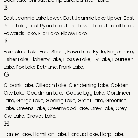
E
East Jeannie Lake Lower
,
East Jeannie Lake Upper
,
East
Buck Lake
,
East Ryan Lake
,
East Tower Lake
,
Eastell Lake
,
Edwards Lake
,
Eiler Lake
,
Elbow Lake
,
F
Fairholme Lake Fact Sheet
,
Fawn Lake Ryde
,
Finger Lake
,
Fisher Lake
,
Flaherty Lake
,
Flossie Lake
,
Fly Lake
,
Fourteen
Lake
,
Fox Lake Bethune
,
Frank Lake
,
G
Gilbank Lake
,
Gilleach Lake
,
Glendening Lake
,
Golden
City Lake
,
Goodman Lake
,
Goose Egg Lake
,
Gordineer
Lake
,
Gorge Lake
,
Gosling Lake
,
Grant Lake
,
Greenish
Lake
,
Greens Lake
,
Greenwood Lake
,
Grey Lake
,
Grey
Owl Lake
,
Groves Lake
,
H
Hamer Lake
,
Hamilton Lake
,
Hardup Lake
,
Harp Lake
,