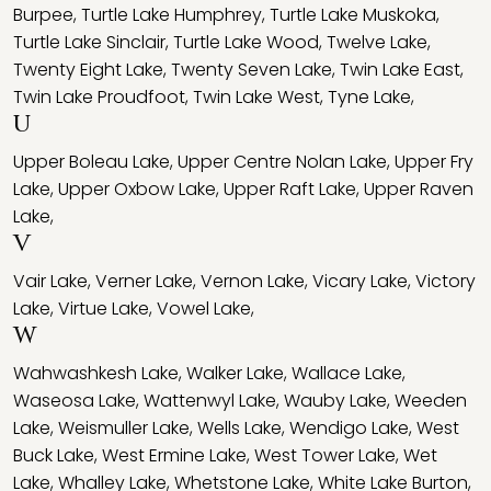
Burpee
,
Turtle Lake Humphrey
,
Turtle Lake Muskoka
,
Turtle Lake Sinclair
,
Turtle Lake Wood
,
Twelve Lake
,
Twenty Eight Lake
,
Twenty Seven Lake
,
Twin Lake East
,
Twin Lake Proudfoot
,
Twin Lake West
,
Tyne Lake
,
U
Upper Boleau Lake
,
Upper Centre Nolan Lake
,
Upper Fry
Lake
,
Upper Oxbow Lake
,
Upper Raft Lake
,
Upper Raven
Lake
,
V
Vair Lake
,
Verner Lake
,
Vernon Lake
,
Vicary Lake
,
Victory
Lake
,
Virtue Lake
,
Vowel Lake
,
W
Wahwashkesh Lake
,
Walker Lake
,
Wallace Lake
,
Waseosa Lake
,
Wattenwyl Lake
,
Wauby Lake
,
Weeden
Lake
,
Weismuller Lake
,
Wells Lake
,
Wendigo Lake
,
West
Buck Lake
,
West Ermine Lake
,
West Tower Lake
,
Wet
Lake
,
Whalley Lake
,
Whetstone Lake
,
White Lake Burton
,