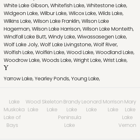
White Lake Gibson
,
Whitefish Lake
,
Whitestone Lake
,
Widgeon Lake
,
Wilbur Lake
,
Wilcox Lake
,
Wilds Lake
,
Wilkins Lake
,
Wilson Lake Franklin
,
Wilson Lake
Hagerman
,
Wilson Lake Harrison
,
Wilson Lake Monteith
,
Windfall Lake Butt
,
Windy Lake
,
Wiwassasegen Lake
,
Wolf Lake Joly
,
Wolf Lake Livingstone
,
Wolf River
,
Wolfish Lake
,
Wolfkin Lake
,
Wood Lake
,
Woodland Lake
,
Woodrow Lake
,
Woods Lake
,
Wright Lake
,
Wrist Lake
,
Y
Yarrow Lake
,
Yearley Ponds
,
Young Lake
,
Lake
Wood
Skeleton
Brandy
Leonard
Morrison
Mary
Muskoka
Lake
Lake
Lake
Lake
Lake
Lake
Lake of
Peninsula
Lake
Bays
Lake
Vernon