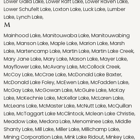
Lower Galla Lake
,
Lower Raft Lake
,
Lower Raven Lake
,
Lower Schufelt Lake
,
Loxton Lake
,
Luck Lake
,
Lumber
Lake
,
Lynch Lake
,
M
Mainhood Lake
,
Manitouwaba Lake
,
Manitouwabing
Lake
,
Manson Lake
,
Maple Lake
,
Marion Lake
,
Marsh
Lake
,
Martencamp Lake
,
Martin Lake
,
Martin Lake Creek
,
Mary Jane Lake
,
Mary Lake
,
Mason Lake
,
Mayer Lake
,
Mayflower Lake
,
McAvany Lake
,
McCollock Creek
,
McCoy Lake
,
McCrae Lake
,
McDonald Lake Baxter
,
McDonald Lake Foley
,
McEwen Lake
,
McFadden Lake
,
McGay Lake
,
McGowan Lake
,
McGuire Lake
,
McKay
Lake
,
McKechnie Lake
,
McKellar Lake
,
McLaren Lake
,
McLeans Lake
,
McMaster Lake
,
McNutt Lake
,
McQuillan
Lake
,
McTaggart Lake McClintock
,
Mclean Lake Christie
,
Meadow Lake
,
Medora Lake
,
Menominee Lake
,
Middle
Shanty Lake
,
Mill Lake
,
Miller Lake
,
Millichamp Lake
,
Mining Corporation Lake
,
Mink Lake Ridout
,
Minkey Lake
,