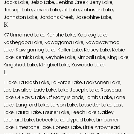
Jacks Lake
,
Jelso Lake
,
Jenkins Creek
,
Jerry Lake
,
Jessop Lake
,
Jevins Lake
,
Jill Lake
,
Johnson Lake
,
Johnston Lake
,
Jordans Creek
,
Josephine Lake
,
K
K7 Unnamed Lake
,
Kahshe Lake
,
Kapikog Lake
,
Kashegaba Lake
,
Kawagama Lake
,
Kawawaymog
Lake
,
Kawigamog Lake
,
Keiller Lake
,
Kelsey Lake
,
Kelsie
Lake
,
Kernick Lake
,
Keyhole Lake
,
Kimball Lake
,
King Lake
,
Kingshott Lake
,
Klingbiel Lake
,
Kuwasda Lake
,
L
L Lake
,
La Brash Lake
,
La Force Lake
,
Laaksonen Lake
,
Lac Lavallee
,
Lady Lake
,
Lake Joseph
,
Lake Rosseau
,
Lake Of Bays
,
Lake Of Many Islands
,
Lambs Lake
,
Lane
Lake
,
Langford Lake
,
Larson Lake
,
Lassetter Lake
,
Last
Lake
,
Laural Lake
,
Laurier Lake
,
Leech Lake Oakley
,
Leonard Lake
,
Liebeck Lake
,
Lilypad Lake
,
Limburner
Lake
,
Limestone Lake
,
Lioness Lake
,
Little Arrowhead