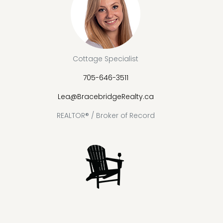
Cottage Specialist
705-646-3511
Lea@BracebridgeRealty.ca
REALTOR® / Broker of Record