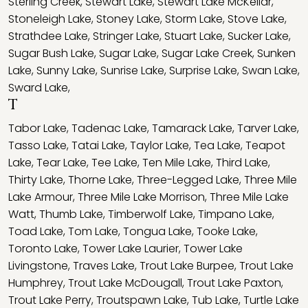
Sterling Creek
,
Stewart Lake
,
Stewart Lake McKellar
,
Stoneleigh Lake
,
Stoney Lake
,
Storm Lake
,
Stove Lake
,
Strathdee Lake
,
Stringer Lake
,
Stuart Lake
,
Sucker Lake
,
Sugar Bush Lake
,
Sugar Lake
,
Sugar Lake Creek
,
Sunken
Lake
,
Sunny Lake
,
Sunrise Lake
,
Surprise Lake
,
Swan Lake
,
Sward Lake
,
T
Tabor Lake
,
Tadenac Lake
,
Tamarack Lake
,
Tarver Lake
,
Tasso Lake
,
Tatai Lake
,
Taylor Lake
,
Tea Lake
,
Teapot
Lake
,
Tear Lake
,
Tee Lake
,
Ten Mile Lake
,
Third Lake
,
Thirty Lake
,
Thorne Lake
,
Three-Legged Lake
,
Three Mile
Lake Armour
,
Three Mile Lake Morrison
,
Three Mile Lake
Watt
,
Thumb Lake
,
Timberwolf Lake
,
Timpano Lake
,
Toad Lake
,
Tom Lake
,
Tongua Lake
,
Tooke Lake
,
Toronto Lake
,
Tower Lake Laurier
,
Tower Lake
Livingstone
,
Traves Lake
,
Trout Lake Burpee
,
Trout Lake
Humphrey
,
Trout Lake McDougall
,
Trout Lake Paxton
,
Trout Lake Perry
,
Troutspawn Lake
,
Tub Lake
,
Turtle Lake