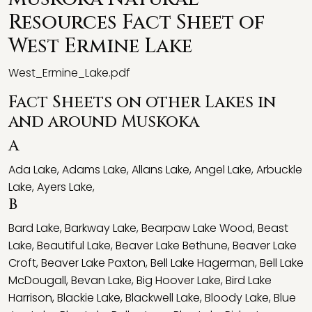
Resources Fact Sheet of
West Ermine Lake
West_Ermine_Lake.pdf
Fact Sheets on other Lakes in
and around Muskoka
A
Ada Lake
,
Adams Lake
,
Allans Lake
,
Angel Lake
,
Arbuckle
Lake
,
Ayers Lake
,
B
Bard Lake
,
Barkway Lake
,
Bearpaw Lake Wood
,
Beast
Lake
,
Beautiful Lake
,
Beaver Lake Bethune
,
Beaver Lake
Croft
,
Beaver Lake Paxton
,
Bell Lake Hagerman
,
Bell Lake
McDougall
,
Bevan Lake
,
Big Hoover Lake
,
Bird Lake
Harrison
,
Blackie Lake
,
Blackwell Lake
,
Bloody Lake
,
Blue