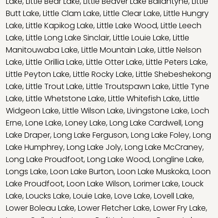
Lake
,
Little Bear Lake
,
Little Beaver Lake Ballantyne
,
Little
Butt Lake
,
Little Clam Lake
,
Little Clear Lake
,
Little Hungry
Lake
,
Little Kapikog Lake
,
Little Lake Wood
,
Little Leech
Lake
,
Little Long Lake Sinclair
,
Little Louie Lake
,
Little
Manitouwaba Lake
,
Little Mountain Lake
,
Little Nelson
Lake
,
Little Orillia Lake
,
Little Otter Lake
,
Little Peters Lake
,
Little Peyton Lake
,
Little Rocky Lake
,
Little Shebeshekong
Lake
,
Little Trout Lake
,
Little Troutspawn Lake
,
Little Tyne
Lake
,
Little Whetstone Lake
,
Little Whitefish Lake
,
Little
Widgeon Lake
,
Little Wilson Lake
,
Livingstone Lake
,
Loch
Erne
,
Lone Lake
,
Loney Lake
,
Long Lake Cardwell
,
Long
Lake Draper
,
Long Lake Ferguson
,
Long Lake Foley
,
Long
Lake Humphrey
,
Long Lake Joly
,
Long Lake McCraney
,
Long Lake Proudfoot
,
Long Lake Wood
,
Longline Lake
,
Longs Lake
,
Loon Lake Burton
,
Loon Lake Muskoka
,
Loon
Lake Proudfoot
,
Loon Lake Wilson
,
Lorimer Lake
,
Louck
Lake
,
Loucks Lake
,
Louie Lake
,
Love Lake
,
Lovell Lake
,
Lower Boleau Lake
,
Lower Fletcher Lake
,
Lower Fry Lake
,