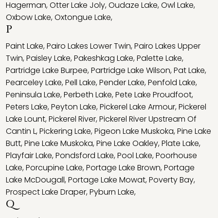
Hagerman
,
Otter Lake Joly
,
Oudaze Lake
,
Owl Lake
,
Oxbow Lake
,
Oxtongue Lake
,
P
Paint Lake
,
Pairo Lakes Lower Twin
,
Pairo Lakes Upper
Twin
,
Paisley Lake
,
Pakeshkag Lake
,
Palette Lake
,
Partridge Lake Burpee
,
Partridge Lake Wilson
,
Pat Lake
,
Pearceley Lake
,
Pell Lake
,
Pender Lake
,
Penfold Lake
,
Peninsula Lake
,
Perbeth Lake
,
Pete Lake Proudfoot
,
Peters Lake
,
Peyton Lake
,
Pickerel Lake Armour
,
Pickerel
Lake Lount
,
Pickerel River
,
Pickerel River Upstream Of
Cantin L
,
Pickering Lake
,
Pigeon Lake Muskoka
,
Pine Lake
Butt
,
Pine Lake Muskoka
,
Pine Lake Oakley
,
Plate Lake
,
Playfair Lake
,
Pondsford Lake
,
Pool Lake
,
Poorhouse
Lake
,
Porcupine Lake
,
Portage Lake Brown
,
Portage
Lake McDougall
,
Portage Lake Mowat
,
Poverty Bay
,
Prospect Lake Draper
,
Pyburn Lake
,
Q