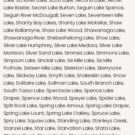
Lake
,
Schufelt Lake
,
Scott Lake
,
Second Lake
,
Secret
Lake Baxter
,
Secret Lake Burton
,
Seguin Lake Spence
,
Seguin River McDougall
,
Seven Lake
,
Seventeen Mile
Lake
,
Shanty Bay Lakes
,
Shanty Lake McKellar
,
Shaw
Lake Ballantyne
,
Shaw Lake Wood
,
Shawanaga Lake
,
Shawanaga River
,
Shebeshekong Lake
,
Shoe Lake
,
Silver Lake Humphrey
,
Silver Lake Medora
,
Silver Lake
Morrison
,
Silver Sand Lake
,
Simmes Lake
,
Simmons Lake
,
Simpson Lake
,
Sinclair Lake
,
Six Mile Lake
,
Six Mile
Pothole
,
Sixteen Mile Lake
,
Skeleton Lake
,
Skerryvore
Lake
,
Skidway Lake
,
Smyth Lake
,
Snakeskin Lake
,
Snow
Lake
,
Solitaire Lake
,
Sollman Lake
,
South Branch Lake
,
South Tasso Lake
,
Spectacle Lake
,
Spence Lake
Draper
,
Spence Lake Wood
,
Speyer Lake
,
Spider Lake
,
Split Rock Lake
,
Spring Lake Armour
,
Spring Lake Draper
,
Spring Lake Lount
,
Spring Lake Oakley
,
Spruce Lake
,
Spry Lake
,
Squaw Lake
,
Standing Lake
,
Stanleys Creek
,
Stanzel Lake
,
Star Lake
,
Starvation Lake
,
Stata Lake
,