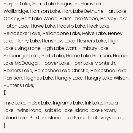
Harper Lake
,
Harris Lake Ferguson
,
Harris Lake
Wallbridge
,
Harrison Lake
,
Hart Lake Bethune
,
Hart Lake
Oakley
,
Hart Lake Wood
,
Harts Lake Wood
,
Harvey Lake
,
Hatch Lake
,
Hawe Lake
,
Heaslip Lake
,
Heck Lake
,
Heinbecker Lake
,
Hellangone Lake
,
Helve Lake
,
Heney
Lake
,
Henry Lake
,
Henshaw Lake
,
Hesners Lake
,
High
Lake Livingstone
,
High Lake Watt
,
Himbury Lake
,
Hinsburger Lake
,
Holts Lake
,
Home Lake Harrison
,
Home
Lake McDougall
,
Hoover Lake
,
Horn Lake Monteith
,
Horners Lake
,
Horseshoe Lake Christie
,
Horseshoe Lake
Harrison
,
Hughes Lake
,
Hungry Lake
,
Hungry Lake Wilson
,
Hunter's Lake
,
I
Imrie Lake
,
Index Lake
,
Ingrams Lake
,
Ink Lake
,
Insula
Lake
,
Irwins Pond
,
Isabella Lake
,
Island Lake Brown
,
Island Lake Paxton
,
Island Lake Proudfoot
,
Iveys Lake
,
J