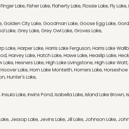
,
Finger Lake
,
Fisher Lake
,
Flaherty Lake
,
Flossie Lake
,
Fly Lake
,
e
,
Golden City Lake
,
Goodman Lake
,
Goose Egg Lake
,
Gord
d Lake
,
Grey Lake
,
Grey Owl Lake
,
Groves Lake
,
rp Lake
,
Harper Lake
,
Harris Lake Ferguson
,
Harris Lake Wall
ood
,
Harvey Lake
,
Hatch Lake
,
Hawe Lake
,
Heaslip Lake
,
Heck
w Lake
,
Hesners Lake
,
High Lake Livingstone
,
High Lake Watt
,
Hoover Lake
,
Horn Lake Monteith
,
Horners Lake
,
Horseshoe 
son
,
Hunter's Lake
,
,
Insula Lake
,
Irwins Pond
,
Isabella Lake
,
Island Lake Brown
,
I
Lake
,
Jessop Lake
,
Jevins Lake
,
Jill Lake
,
Johnson Lake
,
John