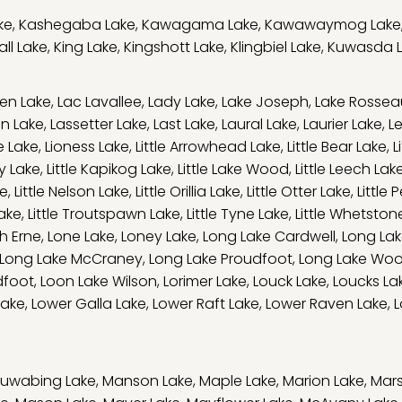
ke
,
Kashegaba Lake
,
Kawagama Lake
,
Kawawaymog Lake
ll Lake
,
King Lake
,
Kingshott Lake
,
Klingbiel Lake
,
Kuwasda 
en Lake
,
Lac Lavallee
,
Lady Lake
,
Lake Joseph
,
Lake Rossea
on Lake
,
Lassetter Lake
,
Last Lake
,
Laural Lake
,
Laurier Lake
,
L
e Lake
,
Lioness Lake
,
Little Arrowhead Lake
,
Little Bear Lake
,
L
ry Lake
,
Little Kapikog Lake
,
Little Lake Wood
,
Little Leech Lak
ke
,
Little Nelson Lake
,
Little Orillia Lake
,
Little Otter Lake
,
Little 
Lake
,
Little Troutspawn Lake
,
Little Tyne Lake
,
Little Whetston
h Erne
,
Lone Lake
,
Loney Lake
,
Long Lake Cardwell
,
Long Lak
Long Lake McCraney
,
Long Lake Proudfoot
,
Long Lake Wo
dfoot
,
Loon Lake Wilson
,
Lorimer Lake
,
Louck Lake
,
Loucks La
Lake
,
Lower Galla Lake
,
Lower Raft Lake
,
Lower Raven Lake
,
L
uwabing Lake
,
Manson Lake
,
Maple Lake
,
Marion Lake
,
Mars