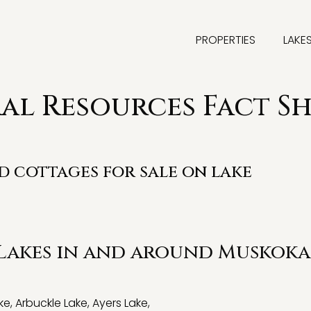
PROPERTIES
LAKE
l Resources Fact Sh
nd cottages for sale on lake
 Lakes in and around Muskoka
ke
,
Arbuckle Lake
,
Ayers Lake
,