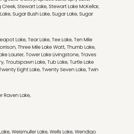
g Creek
,
Stewart Lake
,
Stewart Lake McKellar
,
 Lake
,
Sugar Bush Lake
,
Sugar Lake
,
Sugar
eapot Lake
,
Tear Lake
,
Tee Lake
,
Ten Mile
orrison
,
Three Mile Lake Watt
,
Thumb Lake
,
ake Laurier
,
Tower Lake Livingstone
,
Traves
ry
,
Troutspawn Lake
,
Tub Lake
,
Turtle Lake
Twenty Eight Lake
,
Twenty Seven Lake
,
Twin
r Raven Lake
,
Lake
,
Weismuller Lake
,
Wells Lake
,
Wendigo