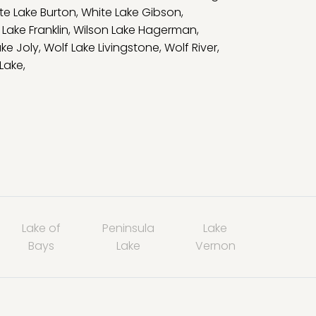
te Lake Burton
,
White Lake Gibson
,
 Lake Franklin
,
Wilson Lake Hagerman
,
ake Joly
,
Wolf Lake Livingstone
,
Wolf River
,
 Lake
,
Lake of
Peninsula
Lake
Bays
Lake
Vernon