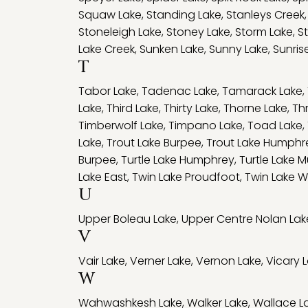
Squaw Lake
,
Standing Lake
,
Stanleys Creek
Stoneleigh Lake
,
Stoney Lake
,
Storm Lake
,
S
Lake Creek
,
Sunken Lake
,
Sunny Lake
,
Sunris
T
Tabor Lake
,
Tadenac Lake
,
Tamarack Lake
,
Lake
,
Third Lake
,
Thirty Lake
,
Thorne Lake
,
Th
Timberwolf Lake
,
Timpano Lake
,
Toad Lake
,
Lake
,
Trout Lake Burpee
,
Trout Lake Humphr
Burpee
,
Turtle Lake Humphrey
,
Turtle Lake 
Lake East
,
Twin Lake Proudfoot
,
Twin Lake W
U
Upper Boleau Lake
,
Upper Centre Nolan Lak
V
Vair Lake
,
Verner Lake
,
Vernon Lake
,
Vicary 
W
Wahwashkesh Lake
,
Walker Lake
,
Wallace L