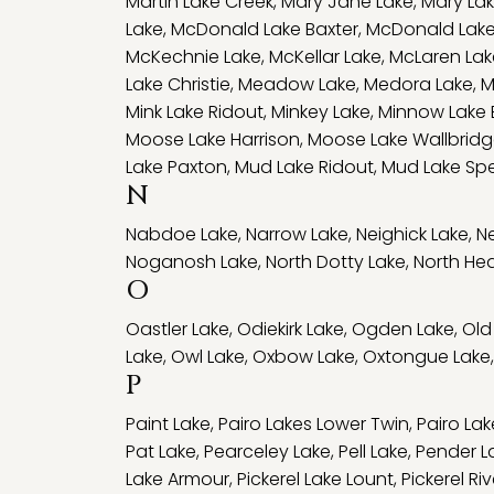
Martin Lake Creek
,
Mary Jane Lake
,
Mary La
Lake
,
McDonald Lake Baxter
,
McDonald Lake
McKechnie Lake
,
McKellar Lake
,
McLaren Lak
Lake Christie
,
Meadow Lake
,
Medora Lake
,
M
Mink Lake Ridout
,
Minkey Lake
,
Minnow Lake 
Moose Lake Harrison
,
Moose Lake Wallbrid
Lake Paxton
,
Mud Lake Ridout
,
Mud Lake Sp
N
Nabdoe Lake
,
Narrow Lake
,
Neighick Lake
,
Ne
Noganosh Lake
,
North Dotty Lake
,
North Hea
O
Oastler Lake
,
Odiekirk Lake
,
Ogden Lake
,
Old
Lake
,
Owl Lake
,
Oxbow Lake
,
Oxtongue Lake
,
P
Paint Lake
,
Pairo Lakes Lower Twin
,
Pairo La
Pat Lake
,
Pearceley Lake
,
Pell Lake
,
Pender L
Lake Armour
,
Pickerel Lake Lount
,
Pickerel Riv