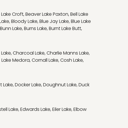
 Lake Croft
,
Beaver Lake Paxton
,
Bell Lake
 Lake
,
Bloody Lake
,
Blue Jay Lake
,
Blue Lake
Bunn Lake
,
Burns Lake
,
Burnt Lake Butt
,
 Lake
,
Charcoal Lake
,
Charlie Manns Lake
,
 Lake Medora
,
Cornall Lake
,
Cosh Lake
,
t Lake
,
Docker Lake
,
Doughnut Lake
,
Duck
tell Lake
,
Edwards Lake
,
Eiler Lake
,
Elbow