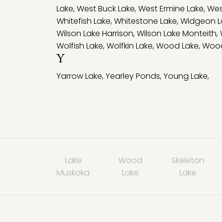
Lake
,
West Buck Lake
,
West Ermine Lake
,
Wes
Whitefish Lake
,
Whitestone Lake
,
Widgeon L
Wilson Lake Harrison
,
Wilson Lake Monteith
,
Wolfish Lake
,
Wolfkin Lake
,
Wood Lake
,
Wood
Y
Yarrow Lake
,
Yearley Ponds
,
Young Lake
,
Lake
Wood
Skeleton
Muskoka
Lake
Lake