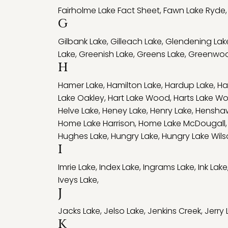
Fairholme Lake Fact Sheet
,
Fawn Lake Ryde
G
Gilbank Lake
,
Gilleach Lake
,
Glendening Lak
Lake
,
Greenish Lake
,
Greens Lake
,
Greenwoo
H
Hamer Lake
,
Hamilton Lake
,
Hardup Lake
,
Ha
Lake Oakley
,
Hart Lake Wood
,
Harts Lake W
Helve Lake
,
Heney Lake
,
Henry Lake
,
Hensha
Home Lake Harrison
,
Home Lake McDougall
Hughes Lake
,
Hungry Lake
,
Hungry Lake Wil
I
Imrie Lake
,
Index Lake
,
Ingrams Lake
,
Ink Lake
Iveys Lake
,
J
Jacks Lake
,
Jelso Lake
,
Jenkins Creek
,
Jerry 
K