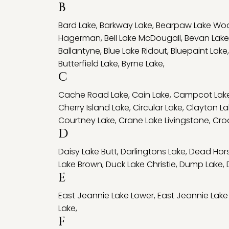
B
Bard Lake
,
Barkway Lake
,
Bearpaw Lake Wo
Hagerman
,
Bell Lake McDougall
,
Bevan Lake
Ballantyne
,
Blue Lake Ridout
,
Bluepaint Lake
Butterfield Lake
,
Byrne Lake
,
C
Cache Road Lake
,
Cain Lake
,
Campcot Lak
Cherry Island Lake
,
Circular Lake
,
Clayton La
Courtney Lake
,
Crane Lake Livingstone
,
Cro
D
Daisy Lake Butt
,
Darlingtons Lake
,
Dead Hors
Lake Brown
,
Duck Lake Christie
,
Dump Lake
,
E
East Jeannie Lake Lower
,
East Jeannie Lake
Lake
,
F