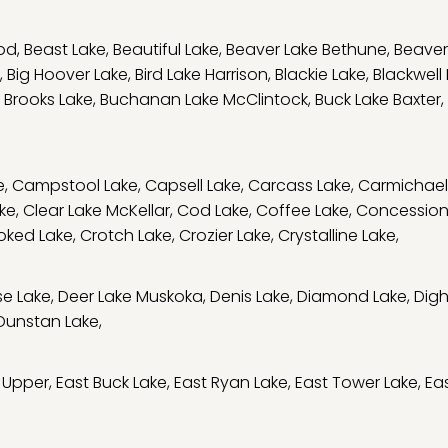
od
,
Beast Lake
,
Beautiful Lake
,
Beaver Lake Bethune
,
Beaver
,
Big Hoover Lake
,
Bird Lake Harrison
,
Blackie Lake
,
Blackwell
,
Brooks Lake
,
Buchanan Lake McClintock
,
Buck Lake Baxter
,
e
,
Campstool Lake
,
Capsell Lake
,
Carcass Lake
,
Carmichael
ke
,
Clear Lake McKellar
,
Cod Lake
,
Coffee Lake
,
Concession
oked Lake
,
Crotch Lake
,
Crozier Lake
,
Crystalline Lake
,
e Lake
,
Deer Lake Muskoka
,
Denis Lake
,
Diamond Lake
,
Digh
Dunstan Lake
,
 Upper
,
East Buck Lake
,
East Ryan Lake
,
East Tower Lake
,
Eas