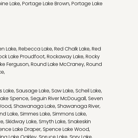
ine Lake
,
Portage Lake Brown
,
Portage Lake
en Lake
,
Rebecca Lake
,
Red Chalk Lake
,
Red
ock Lake Proudfoot
,
Rockaway Lake
,
Rocky
ke Ferguson
,
Round Lake McCraney
,
Round
ke
,
s Lake
,
Sausage Lake
,
Saw Lake
,
Scheil Lake
,
Lake Spence
,
Seguin River McDougall
,
Seven
Wood
,
Shawanaga Lake
,
Shawanaga River
,
and Lake
,
Simmes Lake
,
Simmons Lake
,
ke
,
Skidway Lake
,
Smyth Lake
,
Snakeskin
ence Lake Draper
,
Spence Lake Wood
,
ing Lake Oakley
,
Spruce Lake
,
Spry Lake
,